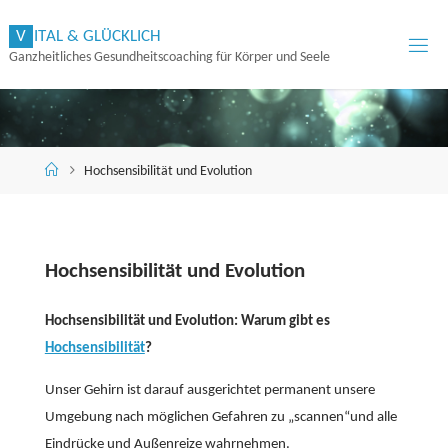
Zum
V
I
T
A
L
&
G
L
Ü
C
K
L
I
C
H
Inhalt
Ganzheitliches Gesundheitscoaching für Körper und Seele
springen
Start
Hochsensibilität und Evolution
Hochsensibilität und Evolution
Hochsensibilität und Evolution: Warum gibt es
Hochsensibilität
?
Unser Gehirn ist darauf ausgerichtet permanent unsere
Umgebung nach möglichen Gefahren zu „scannen“und alle
Eindrücke und Außenreize wahrnehmen.