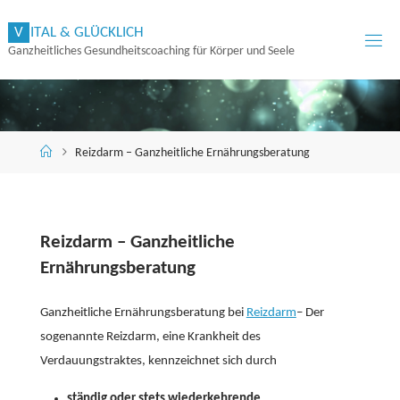
Zum
V
I
T
A
L
&
G
L
Ü
C
K
L
I
C
H
Inhalt
Ganzheitliches Gesundheitscoaching für Körper und Seele
springen
Start
Reizdarm – Ganzheitliche Ernährungsberatung
Reizdarm – Ganzheitliche
Ernährungsberatung
Ganzheitliche Ernährungsberatung bei
Reizdarm
– Der
sogenannte Reizdarm, eine Krankheit des
Verdauungstraktes, kennzeichnet sich durch
ständig oder stets wiederkehrende