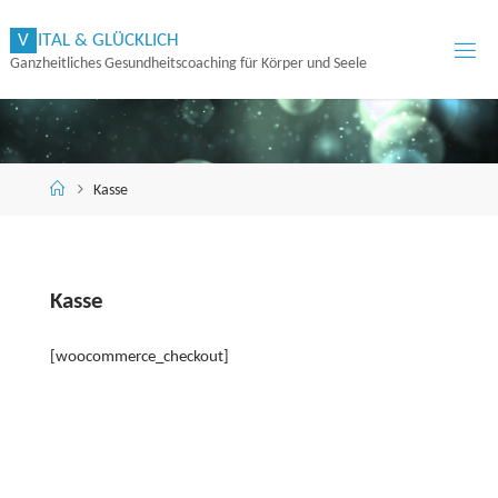
Zum
V
I
T
A
L
&
G
L
Ü
C
K
L
I
C
H
Inhalt
Ganzheitliches Gesundheitscoaching für Körper und Seele
springen
Start
Kasse
Kasse
[woocommerce_checkout]