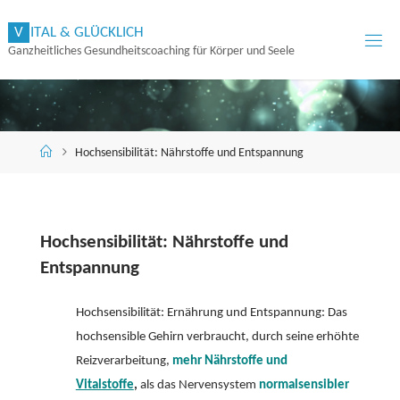
Zum
V
I
T
A
L
&
G
L
Ü
C
K
L
I
C
H
Inhalt
Ganzheitliches Gesundheitscoaching für Körper und Seele
springen
Start
Hochsensibilität: Nährstoffe und Entspannung
Hochsensibilität: Nährstoffe und
Entspannung
Hochsensibilität: Ernährung und Entspannung: Das
hochsensible Gehirn verbraucht, durch seine erhöhte
Reizverarbeitung,
mehr Nährstoffe und
Vitalstoffe
,
als das Nervensystem
normalsensibler